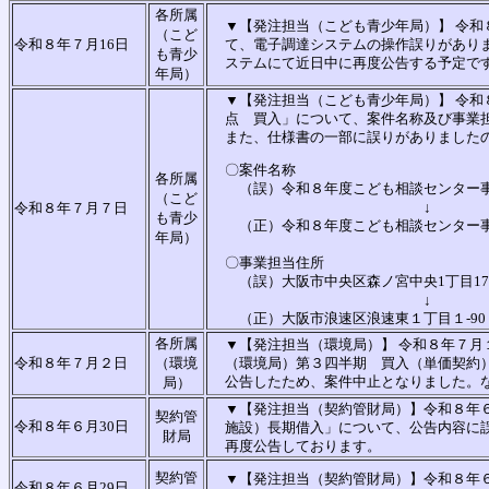
各所属
▼【発注担当（こども青少年局）】 令和
（こど
令和８年７月16日
て、電子調達システムの操作誤りがあり
も青少
ステムにて近日中に再度公告する予定で
年局）
▼【発注担当（こども青少年局）】 令和
点 買入」について、案件名称及び事業
また、仕様書の一部に誤りがありました
〇案件名称
各所属
（誤）令和８年度こども相談センター事
（こど
↓
令和８年７月７日
も青少
（正）令和８年度こども相談センター事
年局）
〇事業担当住所
（誤）大阪市中央区森ノ宮中央1丁目17
↓
（正）大阪市浪速区浪速東１丁目１-90
各所属
▼【発注担当（環境局）】 令和８年７
令和８年７月２日
（環境
（環境局）第３四半期 買入（単価契約
公告したため、案件中止となりました。
局）
▼【発注担当（契約管財局）】令和８年
契約管
令和８年６月30日
施設）長期借入」について、公告内容に
財局
再度公告しております。
契約管
▼【発注担当（契約管財局）】令和８年
令和８年６月29日