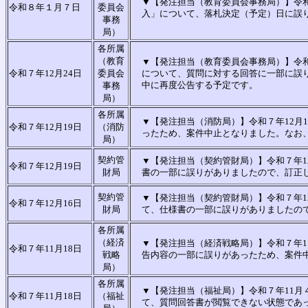
▼【発注担当（教育委員会事務局）】令
令和８年１月７日
委員会
入」について、落札決定（予定）日に誤
事務
局）
各所属
（教育
▼【発注担当（教育委員会事務局）】令
令和７年12月24日
委員会
について、質問に対する回答に一部に誤
中に再度公告する予定です。
事務
局）
各所属
▼【発注担当（消防局）】令和７年12月
令和７年12月19日
（消防
ったため、案件中止となりました。なお
局）
契約管
▼【発注担当（契約管財局）】令和７年1
令和７年12月19日
財局
書の一部に誤りがありましたので、訂正
契約管
▼【発注担当（契約管財局）】令和７年1
令和７年12月16日
財局
て、仕様書の一部に誤りがありましたので
各所属
（経済
▼【発注担当（経済戦略局）】令和７年1
令和７年11月18日
戦略
告内容の一部に誤りがあったため、案件
局）
各所属
▼【発注担当（福祉局）】令和７年11月
令和７年11月18日
（福祉
て、質問回答書が閲覧できない状態であ