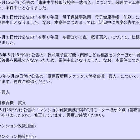
５月15日付け公告の「東陽中学校仮設校舎一式借入」について、関連する工
め、案件中止となりました。
６月１日付け公告の「令和８年度 母子保健事業用 母子健康手帳 印刷」に
案件中止となりました。なお、本案件につきましては、近日中に再度公告する
６月１日付け公告の「令和８年度 冬帽ほか１点 概算買入」について、仕様
りました。
８年５月15日付け公告の「乾式電子複写機（南部こども相談センターほか１
回答書を掲載できなかったため、案件中止となりました。なお、本案件につき
８年５月29日付け公告の「度保育所用ファックス付複合機 買入」について
います。再度ご確認ください。
 買入
付複合機 買入
５月26日付け公告の「マンション施策業務用等PC用モニターほか２点（都市
がありましたので、修正しています。再度ご確認ください。
マンション政策担当）
マンション施策担当）