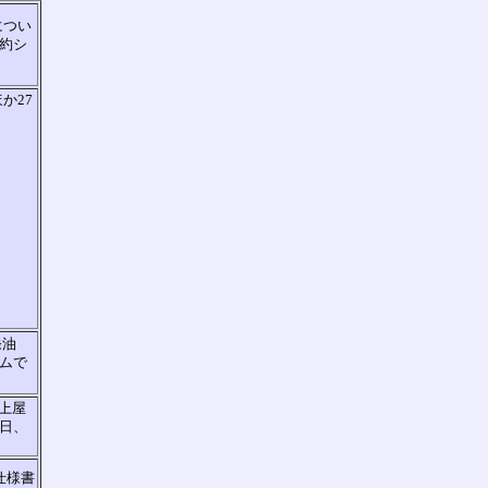
につい
約シ
か27
発油
ムで
上屋
日、
仕様書