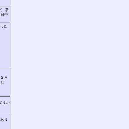
分）ほ
近日中
あった
、２月
ませ
誤りが
があり