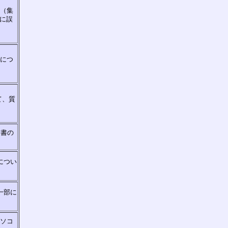
入（集
に誤
」につ
て、質
様書の
につい
一部に
パソコ