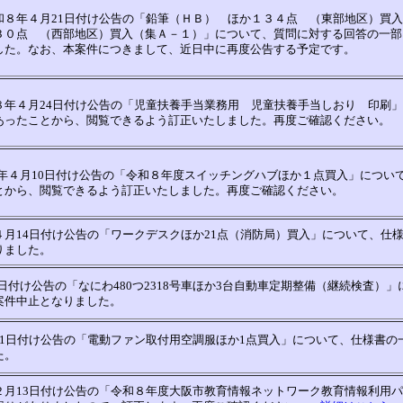
和８年４月21日付け公告の「鉛筆（ＨＢ） ほか１３４点 （東部地区）買
３０点 （西部地区）買入（集Ａ－１）」について、質問に対する回答の一部
した。なお、本案件につきまして、近日中に再度公告する予定です。
８年４月24日付け公告の「児童扶養手当業務用 児童扶養手当しおり 印刷
あったことから、閲覧できるよう訂正いたしました。再度ご確認ください。
年４月10日付け公告の「令和８年度スイッチングハブほか１点買入」につい
とから、閲覧できるよう訂正いたしました。再度ご確認ください。
月14日付け公告の「ワークデスクほか21点（消防局）買入」について、仕
りました。
付け公告の「なにわ480つ2318号車ほか3台自動車定期整備（継続検査）」
案件中止となりました。
1日付け公告の「電動ファン取付用空調服ほか1点買入」について、仕様書の
た。
２月13日付け公告の「令和８年度大阪市教育情報ネットワーク教育情報利用