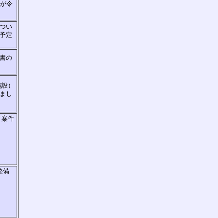
事が令
つい
予定
書の
施設）
まし
、案件
整備