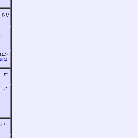
に誤り
品１
ジほか
細は
、仕
ました
入」に