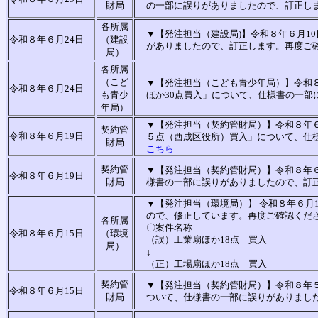
財局
の一部に誤りがありましたので、訂正し
各所属
▼【発注担当（建設局)】令和８年６月1
令和８年６月24日
（建設
がありましたので、訂正します。再度ご
局）
各所属
（こど
▼【発注担当（こども青少年局）】令和
令和８年６月24日
も青少
ほか30点買入」について、仕様書の一
年局）
▼【発注担当（契約管財局）】令和８年
契約管
令和８年６月19日
５点（西成区役所）買入」について、仕
財局
こちら
契約管
▼【発注担当（契約管財局）】令和８年
令和８年６月19日
財局
様書の一部に誤りがありましたので、訂
▼【発注担当（環境局）】 令和８年６月
ので、修正しています。再度ご確認くだ
各所属
〇案件名称
令和８年６月15日
（環境
（誤）工業扇ほか18点 買入
局）
↓
（正）工場扇ほか18点 買入
契約管
▼【発注担当（契約管財局）】令和８年５
令和８年６月15日
財局
ついて、仕様書の一部に誤りがありまし