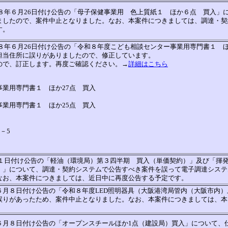
８年６月26日付け公告の「母子保健事業用 色上質紙１ ほか６点 買入」
ましたので、案件中止となりました。なお、本案件につきましては、調達・契
す。
８年６月26日付け公告の「令和８年度こども相談センター事業用専門書１ ほ
担当住所に誤りがありましたので、修正しています。
ので、訂正します。再度ご確認ください。→
詳細はこちら
業用専門書１ ほか27点 買入
業用専門書１ ほか25点 買入
－5
月１日付け公告の「軽油（環境局）第３四半期 買入（単価契約）」及び「揮
）」について、調達・契約システムで公告すべき案件を誤って電子調達システ
なお、本案件につきましては、近日中に再度公告する予定です。
６月８日付け公告の「令和８年度LED照明器具（大阪港湾局管内（大阪市内）
誤りがあったため、案件中止となりました。なお、本案件につきましては、本
６月８日付け公告の「オープンスチールほか1点（建設局）買入」について、