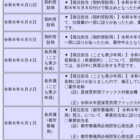
契約管
▼【発注担当（契約管財局）】令和８年
令和８年６月12日
財局
和８年６月８日付けで取止めとなったた
▼【発注担当（契約管財局）】令和８年
契約管
令和８年６月９日
て、仕様書の一部に誤りがあったため、
財局
です。
契約管
▼【発注担当（契約管財局）】令和８年
令和８年６月５日
財局
一部に誤りがあったため、案件中止とな
各所属
▼【発注担当（こども青少年局）】 令和
（こど
令和８年６月４日
長期借入（単価契約）」について、質問
も青少
ては、近日中に再度公告する予定です。
年局）
▼【発注担当（こども青少年局）】 令和
各所属
名称に誤りがありましたので、修正して
（こど
〇案件名称
令和８年６月２日
も青少
（誤）度保育所用ファックス付複合機
↓
年局）
（正）令和８年度保育所用ファックス
▼【発注担当（都市整備局）】 令和８年
各所属
局）買入」について、事業担当名に誤り
（都市
〇事業担当名
令和８年６月１日
整備
（誤）都市整備局企画部安心居住課（
↓
局）
（正）都市整備局企画部安心居住課（