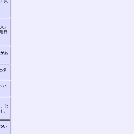
校）買
買入」
近日
りがあ
仕様
 い
て、公
す。
つい