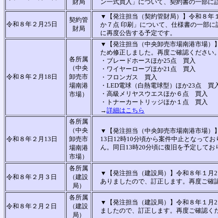
財局
ン一式買入」について、契約書の一部に
▼【発注担当（契約管財局）】令和８年１
契約管
令和８年２月25日
か７点 印刷」について、仕様書の一部
財局
に再度公告する予定です。
▼【発注担当（
中央卸売市場南港市場
）
ため修正しました。再度ご確認ください
各所属
・ブレードホースほか25点 買入
（中央
・ワイヤーロープほか21点 買入
令和８年２月18日
卸売市
・フロンガス 買入
場南港
・LED電球（白熱電球型）ほか23点 買
・高級メリヤスウエスほか６点 買入
市場）
・トナーカートリッジほか１点 買入
→
詳細はこちら
各所属
（中央
▼【発注担当（中央卸売市場南港市場）】
令和８年２月13日
卸売市
13日12時10分頃から案件中止となっ
ん。同日13時20分頃に復旧を予定して
場南港
市場）
各所属
▼【発注担当（建設局）】令和８年１月2
令和８年２月３日
（建設
ありましたので、訂正します。再度ご確
局）
各所属
▼【発注担当（建設局）】令和８年１月2
令和８年２月２日
（建設
ましたので、訂正します。再度ご確認く
局）