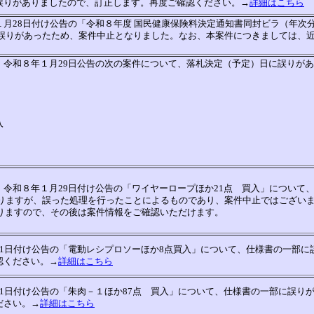
誤りがありましたので、訂正します。再度ご確認ください。→
詳細はこちら
月28日付け公告の「令和８年度 国民健康保険料決定通知書同封ビラ（年次
に誤りがあったため、案件中止となりました。なお、本案件につきましては、
】令和８年１月29日公告の次の案件について、落札決定（予定）日に誤りが
。
入
令和８年１月29日付け公告の「ワイヤーロープほか21点 買入」について
ておりますが、誤った処理を行ったことによるものであり、案件中止ではござい
おりますので、その後は案件情報をご確認いただけます。
1日付け公告の「電動レシプロソーほか8点買入」について、仕様書の一部に
認ください。→
詳細はこちら
1日付け公告の「朱肉－１ほか87点 買入」について、仕様書の一部に誤り
ださい。→
詳細はこちら