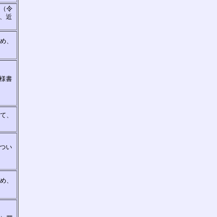
入（令
、近
ため、
様書
いて、
つい
ため、