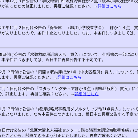
和７年12月９日公告の「学校給食用牛乳保冷庫ほか２点（榎本小学校ほか６
りがあったため修正しました。再度ご確認ください。→
詳細はこちら
和７年12月２日付け公告の「保管庫 （堀江小学校東学舎） ほか１４点 
りがありましたので、案件中止となりました。なお、本案件につきましては、
18日付け公告の「水難救助用訓練人形 買入」について、仕様書の一部に誤
、本案件につきましては、近日中に再度公告する予定です。
2月12日付け公告の「両開き収納庫ほか1点（中央区役所）買入」について、
します。再度ご確認ください。→
詳細はこちら
2月１日付け公告の 「スタッキングチェアほか３点（都島区役所） 買入」につ
、訂正します。 再度ご確認ください。→
詳細はこちら
1月17日付け公告の「経済戦略局事務用ダブルクリップ他71点買入」につい
中止となりました。なお本案件につきましては、近日中に再度公告する予定で
４日付け公告の「北区大淀老人福祉センター1 階会議室空調設備取替修繕」に
ったことから、閲覧できるよう訂正いたしました。再度ご確認ください。