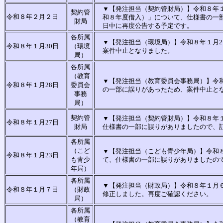
▼【発注担当（契約管財局）】令和８年
契約管
令和８年２月２日
和８年度借入）」について、仕様書の一
財局
日中に再度公告する予定です。
各所属
▼【発注担当（環境局）】令和８年１月
令和８年１月30日
（環境
案件中止となりました。
局）
各所属
（教育
▼【発注担当（教育委員会事務局）】令
令和８年１月28日
委員会
の一部に誤りがあったため、案件中止と
事務
局）
契約管
▼【発注担当（契約管財局）】令和８年
令和８年１月27日
財局
仕様書の一部に誤りがありましたので、
各所属
（こど
▼【発注担当（こども青少年局）】令和
令和８年１月23日
も青少
て、仕様書の一部に誤りがありましたので
年局）
各所属
▼【発注担当（財政局）】令和８年１月
令和８年１月７日
（財政
修正しました。再度ご確認ください。
局）
各所属
（教育