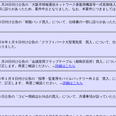
１月28日付け公告の「大阪市情報通信ネットワーク基盤用機器等一式長期借
部に誤りがあったため、案件中止となりました。なお、本案件につきましては
21日付け公告の「樹脂バンド買入」について、仕様書の一部に誤りがあった
和８年１月９日付け公告の「クラフトパーク大型電気窯 買入」について、仕
なりました。
１月20日付け公告の「会議室用フラップテーブル（都島区役所）買入」につ
訂正します。再度ご確認ください。→
詳細はこちら
８年１月９日付け公告の「指導・監査用モバイルバッテリー外２点 買入」に
、訂正します。 再度ご確認ください。→
詳細はこちら
６日公告の「コピー用紙ほか28点の買入」について、共通事項が誤っていた