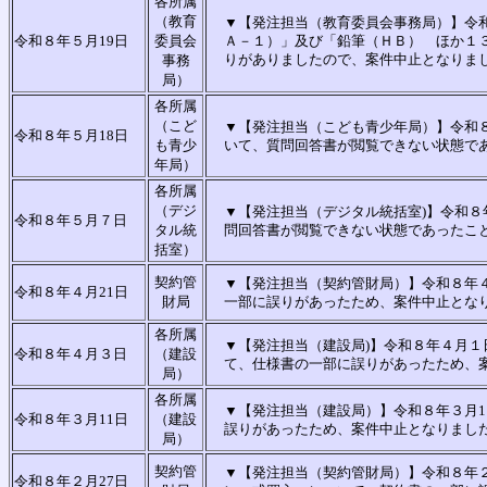
各所属
（教育
▼【発注担当（教育委員会事務局）】令
令和８年５月19日
委員会
Ａ－１）」及び「鉛筆（ＨＢ） ほか１
りがありましたので、案件中止となりま
事務
局）
各所属
（こど
▼【発注担当（こども青少年局）】令和
令和８年５月18日
も青少
いて、質問回答書が閲覧できない状態で
年局）
各所属
（デジ
▼【発注担当（デジタル統括室)】令和８
令和８年５月７日
タル統
問回答書が閲覧できない状態であったこ
括室）
契約管
▼【発注担当（契約管財局）】令和８年４
令和８年４月21日
財局
一部に誤りがあったため、案件中止とな
各所属
▼【発注担当（建設局)】令和８年４月１日
令和８年４月３日
（建設
て、仕様書の一部に誤りがあったため、
局）
各所属
▼【発注担当（建設局）】令和８年３月1
令和８年３月11日
（建設
誤りがあったため、案件中止となりまし
局）
契約管
▼【発注担当（契約管財局）】令和８年
令和８年２月27日